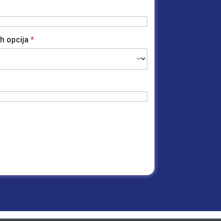
ih opcija
*