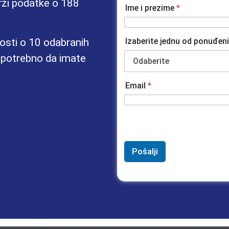
rži podatke o 188
Ime i prezime
*
osti o 10 odabranih
Izaberite jednu od ponuđen
e potrebno da imate
Email
*
Pošalji