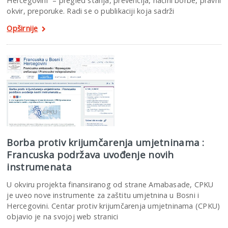
Hercegovini“ – pregled stanja, prevencija, načini borbe, pravni
okvir, preporuke. Radi se o publikaciji koja sadrži
Opširnije
Borba protiv krijumčarenja umjetninama :
Francuska podržava uvođenje novih
instrumenata
U okviru projekta finansiranog od strane Amabasade, CPKU
je uveo nove instrumente za zaštitu umjetnina u Bosni i
Hercegovini. Centar protiv krijumčarenja umjetninama (CPKU)
objavio je na svojoj web stranici