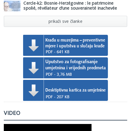
Cercle-k2: Bosnie-Herzégovine : le patrimoine
spolié, révélateur d’une souveraineté inachevée
prikaži sve članke
VIDEO