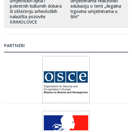
umjetničkih djela i
umjetninama realizovao
pokretnih kulturnih dobara
edukaciju o temi „Ilegalna
ili oštećenju arheoloških
trgovina umjetninama u
nalazišta pozovite
BiH”
KRIMOLOVCE
PARTNERI