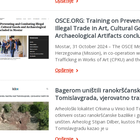
Opširnije
OSCE.ORG: Training on Preve
Illegal Trade in Art, Cultural 
Archaeological Artifacts conc
Mostar, 31 October 2024 – The OSCE Mis
Herzegovina (Mission), in co-operation w
Trafficking in Works of Art (CPKU) and t
Opširnije
Bagerom uništili ranokršćansk
Tomislavgrada, vjerovatno traž
Arheološki lokalitet Crkvina u Vinici kod
otkriveni ostaci ranokršćanske bazilike i g
uništen. Arheolog Stipan Dilber, kustos 
Tomislavgradu kazao je u
Opširnije