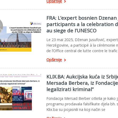
Opširnije
FRA: L’expert bosnien Dzenan 
participants a la celebration 
au siege de I’UNESCO
Le 23 mai 2025, Dženan Jusufović, expert
Herzégovine, a participé à la cérémonie 
de l’Office central de lutte contre le trafi
Opširnije
KLIX.BA: Aukcijska kuća iz Srbij
Mersada Berbera, iz Fondacije
legalizirati kriminal”
Fondacija Mersad Berber otkrila je kako je
programu prodavala falsifikate djela bh. s
Klix.ba su pojasnili na koji način se