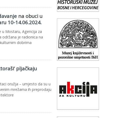
avanje na obuci u
ru 10-14.06.2024.
e u Mostaru, Agencija za
a održana je radionica na
 kulturnim dobrima
oraši’ pljačkaju
ostaci oružja – umjesto da su u
tvenim mrežama ih preprodaju
detektore