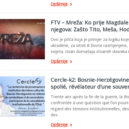
Opširnije
FTV – Mreža: Ko prije Magdal
njegova: Zašto Tito, Meša, Ho
Ovo je priča koja je primjer za logiku koj
ukradene, za sitniš ili živote razmjenjene
svijeta. Izvan domašaja stvarnih vlasnika 
Opširnije
Cercle-k2: Bosnie-Herzégovine 
spolié, révélateur d’une souv
Trente ans après la fin de la guerre, la
confrontée à une question que l’on pourra
regard des tensions institutionnelles, de
des
Opširnije