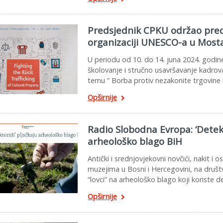
Predsjednik CPKU održao pred
organizaciji UNESCO-a u Mosta
U periodu od 10. do 14. juna 2024. godin
školovanje i stručno usavršavanje kadrov
temu ” Borba protiv nezakonite trgovine
Opširnije
Radio Slobodna Evropa: ‘Detekt
arheološko blago BiH
Antički i srednjovjekovni novčići, nakit i 
muzejima u Bosni i Hercegovini, na druš
“lovci” na arheološko blago koji koriste 
Opširnije