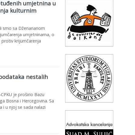
 otuđenih umjetnina u
enja kulturnim
rali smo sa Dženananom
rijumčarenja umjetninama, o
 protiv krijumčarenja
podataka nestalih
-CPKU je proširio Bazu
aga Bosna i Hercegovina. Sa
 i u njoj se sada nalazi