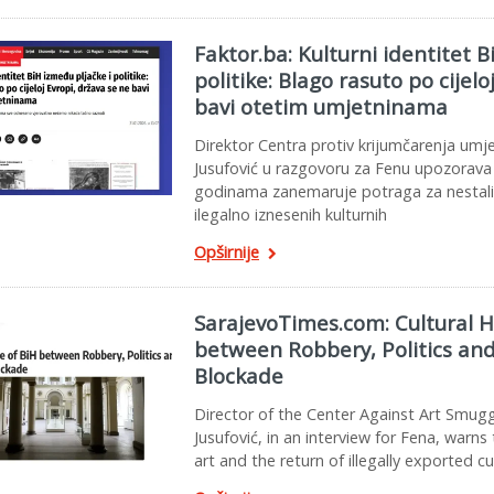
Faktor.ba: Kulturni identitet B
politike: Blago rasuto po cijelo
bavi otetim umjetninama
Direktor Centra protiv krijumčarenja u
Jusufović u razgovoru za Fenu upozorava 
godinama zanemaruje potraga za nestal
ilegalno iznesenih kulturnih
Opširnije
SarajevoTimes.com: Cultural H
between Robbery, Politics and 
Blockade
Director of the Center Against Art Smug
Jusufović, in an interview for Fena, warns
art and the return of illegally exported c