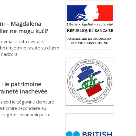
eni – Magdalena
dler ne mogu kući?
e nema. U ratu nestale,
, bh.umjetnine rasute su diljem
i nadzora
: le patrimoine
eraineté inachevée
 Bosnie-Herzégovine demeure
it croire secondaire au
s fragilités économiques et