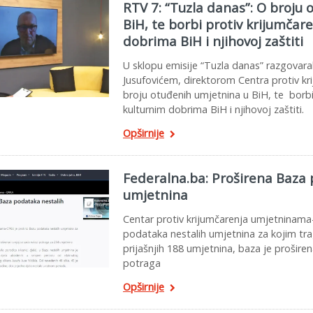
RTV 7: “Tuzla danas”: O broju
BiH, te borbi protiv krijumčar
dobrima BiH i njihovoj zaštiti
U sklopu emisije “Tuzla danas” razgova
Jusufovićem, direktorom Centra protiv k
broju otuđenih umjetnina u BiH, te borbi
kulturnim dobrima BiH i njihovoj zaštiti.
Opširnije
Federalna.ba: Proširena Baza 
umjetnina
Centar protiv krijumčarenja umjetninama
podataka nestalih umjetnina za kojim tr
prijašnjih 188 umjetnina, baza je proširena
potraga
Opširnije