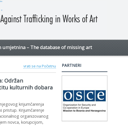
h umjetnina – The database of missing art
PARTNERI
vrati se na Početnu
a: Održan
titu kulturnih dobara
v njegovog krijumčarenja
ki pristup. Krijumčarenje
nacionalnog organizovanog
njem novca, korupcijom,