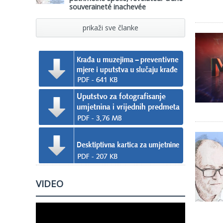
souveraineté inachevée
prikaži sve članke
VIDEO