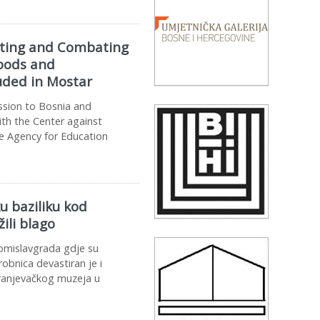
nting and Combating
Goods and
luded in Mostar
sion to Bosnia and
ith the Center against
he Agency for Education
u baziliku kod
ili blago
 Tomislavgrada gdje su
robnica devastiran je i
Franjevačkog muzeja u