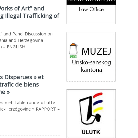
orks of Art” and
Illegal Trafficking of
t” and Panel Discussion on
Bosnia and Herzegovina
on – ENGLISH
s Disparues » et
trafic de biens
ne »
s » et Table-ronde « Lutte
osnie-Herzégovine » RAPPORT –