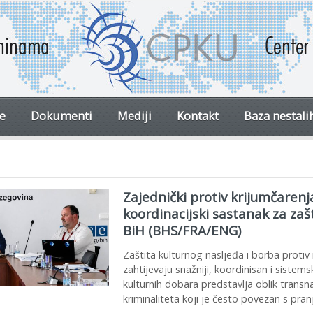
ve
Dokumenti
Mediji
Kontakt
Baza nestali
Zajednički protiv krijumčarenj
koordinacijski sastanak za zaš
BiH (BHS/FRA/ENG)
Zaštita kulturnog nasljeđa i borba proti
zahtijevaju snažniji, koordinisan i sistems
kulturnih dobara predstavlja oblik trans
kriminaliteta koji je često povezan s pra