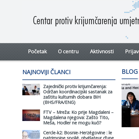
Početak
O centru
Aktivnosti
Prija
BLOG
NAJNOVIJI ČLANCI
Zajednički protiv krijumčarenja:
Održan koordinacijski sastanak za
zaštitu kulturnih dobara BiH
(BHS/FRA/ENG)
FTV – Mreža: Ko prije Magdaleni –
Magdalena njegova: Zašto Tito,
Meša, Hodler ne mogu kući?
Cercle-k2: Bosnie-Herzégovine : le
patrimoine spolié, révélateur d’une