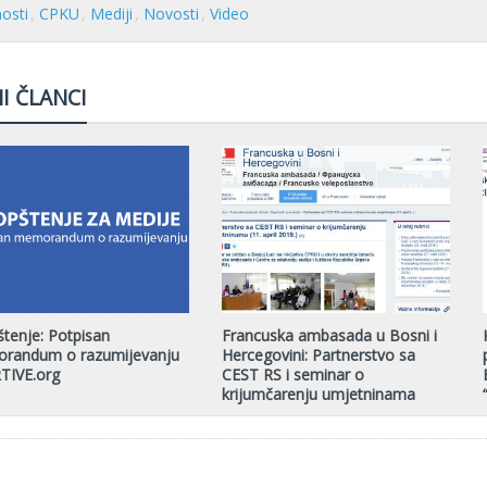
nosti
CPKU
Mediji
Novosti
Video
I ČLANCI
tenje: Potpisan
Francuska ambasada u Bosni i
randum o razumijevanju
Hercegovini: Partnerstvo sa
TIVE.org
CEST RS i seminar o
krijumčarenju umjetninama