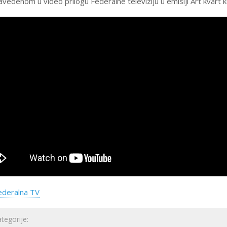
avedenom u video prilogu Federalne televiziju u emisiji Art kvart 
ederalna TV
egorije: