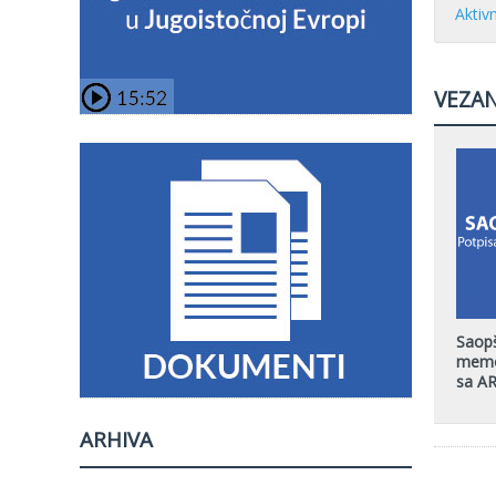
Aktiv
VEZAN
Saopš
memo
sa AR
ARHIVA