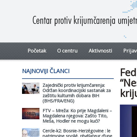
Početak
O centru
Aktivnosti
Prija
Fed
NAJNOVIJI ČLANCI
“Nes
Zajednički protiv krijumčarenja:
kri
Održan koordinacijski sastanak za
zaštitu kulturnih dobara BiH
(BHS/FRA/ENG)
FTV – Mreža: Ko prije Magdaleni –
Magdalena njegova: Zašto Tito,
Meša, Hodler ne mogu kući?
Cercle-k2: Bosnie-Herzégovine : le
patrimoine spolié, révélateur d’une