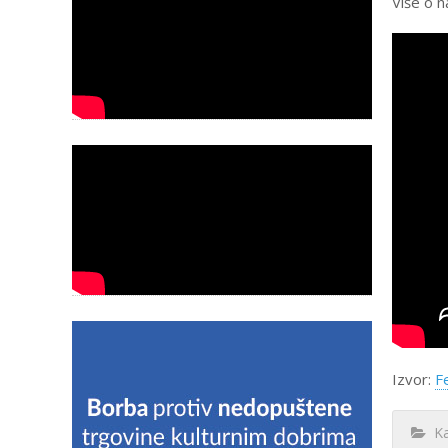
Više o n
Izvor:
F
Kat