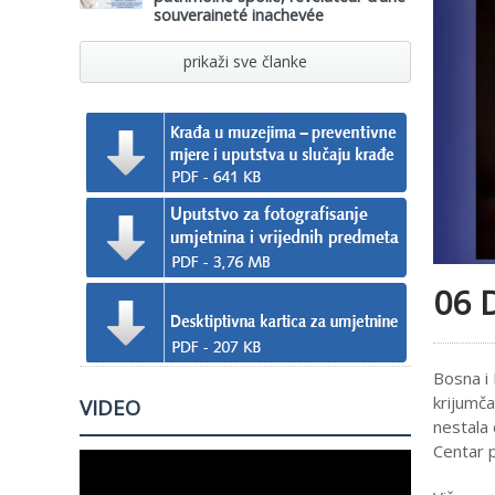
souveraineté inachevée
prikaži sve članke
06 
Bosna i 
krijumč
VIDEO
nestala 
Centar p