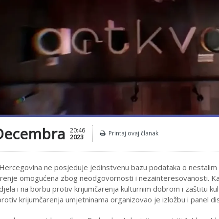
Decembra
20:46
Printaj ovaj članak
2023
Hercegovina ne posjeduje jedinstvenu bazu podataka o nestalim um
arenje omogućena zbog neodgovornosti i nezainteresovanosti. Kak
djela i na borbu protiv krijumčarenja kulturnim dobrom i zaštitu 
rotiv krijumčarenja umjetninama organizovao je izložbu i panel dis