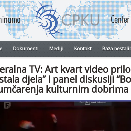
ve
Dokumenti
Mediji
Kontakt
Baza nestali
eralna TV: Art kvart video prilo
tala djela” i panel diskusiji “B
jumčarenja kulturnim dobrima 