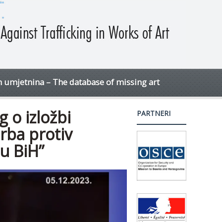
h umjetnina – The database of missing art
g o izložbi
PARTNERI
orba protiv
u BiH”