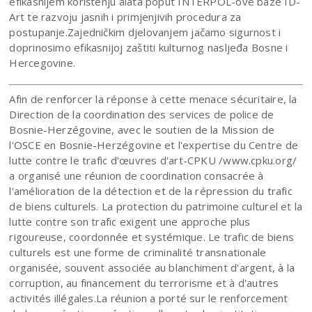
efikasnijem korištenju alata poput INTERPOL-ove baze ID-
Art te razvoju jasnih i primjenjivih procedura za
postupanje.Zajedničkim djelovanjem jačamo sigurnost i
doprinosimo efikasnijoj zaštiti kulturnog nasljeđa Bosne i
Hercegovine.
Afin de renforcer la réponse à cette menace sécuritaire, la
Direction de la coordination des services de police de
Bosnie-Herzégovine, avec le soutien de la Mission de
l'OSCE en Bosnie-Herzégovine et l'expertise du Centre de
lutte contre le trafic d'œuvres d'art-CPKU /www.cpku.org/
a organisé une réunion de coordination consacrée à
l'amélioration de la détection et de la répression du trafic
de biens culturels. La protection du patrimoine culturel et la
lutte contre son trafic exigent une approche plus
rigoureuse, coordonnée et systémique. Le trafic de biens
culturels est une forme de criminalité transnationale
organisée, souvent associée au blanchiment d'argent, à la
corruption, au financement du terrorisme et à d'autres
activités illégales.La réunion a porté sur le renforcement