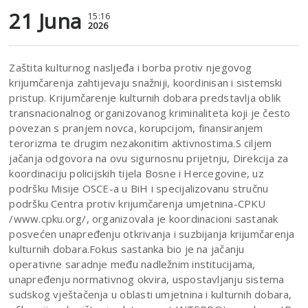
21 Juna
15:16
2026
Zaštita kulturnog nasljeđa i borba protiv njegovog
krijumčarenja zahtijevaju snažniji, koordinisan i sistemski
pristup. Krijumčarenje kulturnih dobara predstavlja oblik
transnacionalnog organizovanog kriminaliteta koji je često
povezan s pranjem novca, korupcijom, finansiranjem
terorizma te drugim nezakonitim aktivnostima.S ciljem
jačanja odgovora na ovu sigurnosnu prijetnju, Direkcija za
koordinaciju policijskih tijela Bosne i Hercegovine, uz
podršku Misije OSCE-a u BiH i specijalizovanu stručnu
podršku Centra protiv krijumčarenja umjetnina-CPKU
/www.cpku.org/, organizovala je koordinacioni sastanak
posvećen unapređenju otkrivanja i suzbijanja krijumčarenja
kulturnih dobara.Fokus sastanka bio je na jačanju
operativne saradnje među nadležnim institucijama,
unapređenju normativnog okvira, uspostavljanju sistema
sudskog vještačenja u oblasti umjetnina i kulturnih dobara,