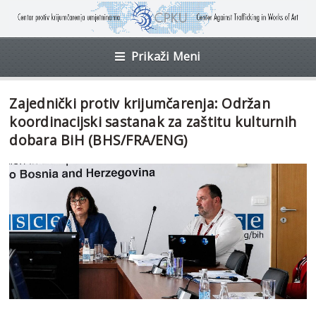
Prikaži Meni
Zajednički protiv krijumčarenja: Održan
koordinacijski sastanak za zaštitu kulturnih
dobara BiH (BHS/FRA/ENG)