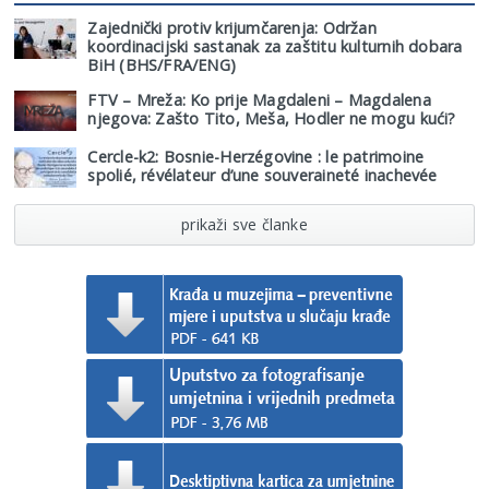
Zajednički protiv krijumčarenja: Održan
koordinacijski sastanak za zaštitu kulturnih dobara
BiH (BHS/FRA/ENG)
FTV – Mreža: Ko prije Magdaleni – Magdalena
njegova: Zašto Tito, Meša, Hodler ne mogu kući?
Cercle-k2: Bosnie-Herzégovine : le patrimoine
spolié, révélateur d’une souveraineté inachevée
prikaži sve članke