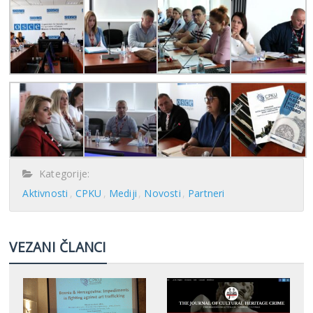
Kategorije:
Aktivnosti
CPKU
Mediji
Novosti
Partneri
VEZANI ČLANCI