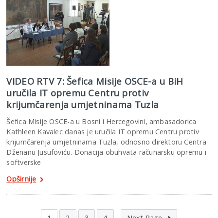
VIDEO RTV 7: Šefica Misije OSCE-a u BiH
uručila IT opremu Centru protiv
krijumčarenja umjetninama Tuzla
Šefica Misije OSCE-a u Bosni i Hercegovini, ambasadorica
Kathleen Kavalec danas je uručila IT opremu Centru protiv
krijumčarenja umjetninama Tuzla, odnosno direktoru Centra
Dženanu Jusufoviću. Donacija obuhvata računarsku opremu i
softverske
Opširnije
1
2
3
4
Next Page