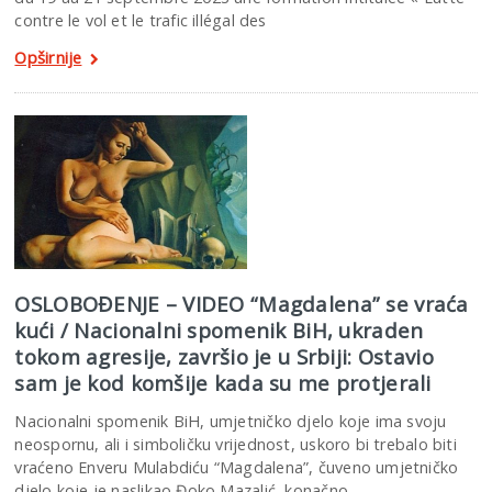
contre le vol et le trafic illégal des
Opširnije
OSLOBOĐENJE – VIDEO “Magdalena” se vraća
kući / Nacionalni spomenik BiH, ukraden
tokom agresije, završio je u Srbiji: Ostavio
sam je kod komšije kada su me protjerali
Nacionalni spomenik BiH, umjetničko djelo koje ima svoju
neospornu, ali i simboličku vrijednost, uskoro bi trebalo biti
vraćeno Enveru Mulabdiću “Magdalena”, čuveno umjetničko
djelo koje je naslikao Đoko Mazalić, konačno