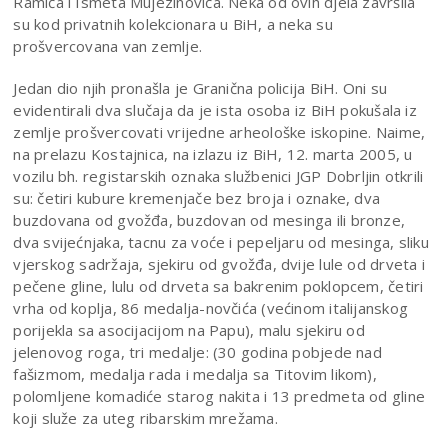
Ramića i Ismeta Mujezinovića. Neka od ovih djela završila
su kod privatnih kolekcionara u BiH, a neka su
prošvercovana van zemlje.
Jedan dio njih pronašla je Granična policija BiH. Oni su
evidentirali dva slučaja da je ista osoba iz BiH pokušala iz
zemlje prošvercovati vrijedne arheološke iskopine. Naime,
na prelazu Kostajnica, na izlazu iz BiH, 12. marta 2005, u
vozilu bh. registarskih oznaka službenici JGP Dobrljin otkrili
su: četiri kubure kremenjače bez broja i oznake, dva
buzdovana od gvožđa, buzdovan od mesinga ili bronze,
dva svijećnjaka, tacnu za voće i pepeljaru od mesinga, sliku
vjerskog sadržaja, sjekiru od gvožđa, dvije lule od drveta i
pečene gline, lulu od drveta sa bakrenim poklopcem, četiri
vrha od koplja, 86 medalja-novčića (većinom italijanskog
porijekla sa asocijacijom na Papu), malu sjekiru od
jelenovog roga, tri medalje: (30 godina pobjede nad
fašizmom, medalja rada i medalja sa Titovim likom),
polomljene komadiće starog nakita i 13 predmeta od gline
koji služe za uteg ribarskim mrežama.