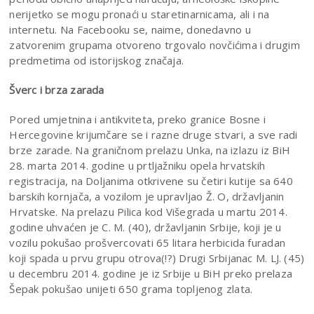
nerijetko se mogu pronaći u staretinarnicama, ali i na
internetu. Na Facebooku se, naime, donedavno u
zatvorenim grupama otvoreno trgovalo novčićima i drugim
predmetima od istorijskog značaja.
Šverc i brza zarada
Pored umjetnina i antikviteta, preko granice Bosne i
Hercegovine krijumčare se i razne druge stvari, a sve radi
brze zarade. Na graničnom prelazu Unka, na izlazu iz BiH
28. marta 2014. godine u prtljažniku opela hrvatskih
registracija, na Doljanima otkrivene su četiri kutije sa 640
barskih kornjača, a vozilom je upravljao Ž. O, državljanin
Hrvatske. Na prelazu Pilica kod Višegrada u martu 2014.
godine uhvaćen je C. M. (40), državljanin Srbije, koji je u
vozilu pokušao prošvercovati 65 litara herbicida furadan
koji spada u prvu grupu otrova(!?) Drugi Srbijanac M. LJ. (45)
u decembru 2014. godine je iz Srbije u BiH preko prelaza
Šepak pokušao unijeti 650 grama topljenog zlata.