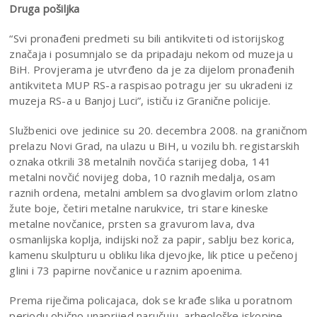
Druga pošiljka
“Svi pronađeni predmeti su bili antikviteti od istorijskog
značaja i posumnjalo se da pripadaju nekom od muzeja u
BiH. Provjerama je utvrđeno da je za dijelom pronađenih
antikviteta MUP RS-a raspisao potragu jer su ukradeni iz
muzeja RS-a u Banjoj Luci”, ističu iz Granične policije.
Službenici ove jedinice su 20. decembra 2008. na graničnom
prelazu Novi Grad, na ulazu u BiH, u vozilu bh. registarskih
oznaka otkrili 38 metalnih novčića starijeg doba, 141
metalni novčić novijeg doba, 10 raznih medalja, osam
raznih ordena, metalni amblem sa dvoglavim orlom zlatno
žute boje, četiri metalne narukvice, tri stare kineske
metalne novčanice, prsten sa gravurom lava, dva
osmanlijska koplja, indijski nož za papir, sablju bez korica,
kamenu skulpturu u obliku lika djevojke, lik ptice u pečenoj
glini i 73 papirne novčanice u raznim apoenima.
Prema riječima policajaca, dok se krađe slika u poratnom
periodu obično unaprijed naručuju, arheološke iskopine