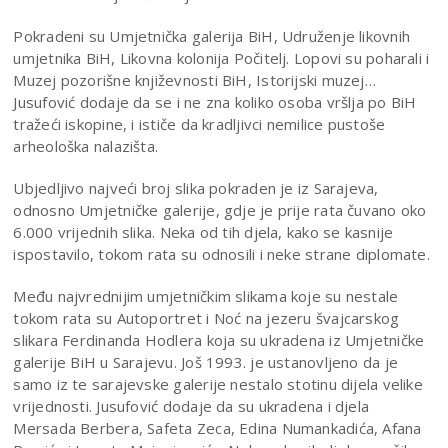
Pokradeni su Umjetnička galerija BiH, Udruženje likovnih
umjetnika BiH, Likovna kolonija Počitelj. Lopovi su poharali i
Muzej pozorišne književnosti BiH, Istorijski muzej…
Jusufović dodaje da se i ne zna koliko osoba vršlja po BiH
tražeći iskopine, i ističe da kradljivci nemilice pustoše
arheološka nalazišta.
Ubjedljivo najveći broj slika pokraden je iz Sarajeva,
odnosno Umjetničke galerije, gdje je prije rata čuvano oko
6.000 vrijednih slika. Neka od tih djela, kako se kasnije
ispostavilo, tokom rata su odnosili i neke strane diplomate.
Među najvrednijim umjetničkim slikama koje su nestale
tokom rata su Autoportret i Noć na jezeru švajcarskog
slikara Ferdinanda Hodlera koja su ukradena iz Umjetničke
galerije BiH u Sarajevu. Još 1993. je ustanovljeno da je
samo iz te sarajevske galerije nestalo stotinu dijela velike
vrijednosti. Jusufović dodaje da su ukradena i djela
Mersada Berbera, Safeta Zeca, Edina Numankadića, Afana