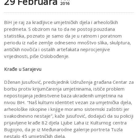
29 Februara
2016
BiH je raj za kradljivce umjetničkih djela i arheoloških
predmeta. S obzirom na to da ne postoji pouzdana
statistika, poznato je samo da je u ratnom i poratnom
periodu iz naše zemlje odneseno mnoštvo slika, skulptura,
antičkih novčića i ostalih artefakata neprocjenjive
vrijednosti, piše Oslobođenje.
Krađe u Sarajevu
Dženan Jusufović, predsjednik Udruženja građana Centar za
borbu protiv krijumčarenja umjetninama, ističe problem
nepostojanja jedinstvene baza ukradenih umjetnina na
nivou BiH. “Naš kulturni identitet vezan za umjetnička djela,
arheološke iskopine i knjige moramo sistemski zaštititi jer
svakodnevno nestaje”, kaže Jusufović, dodajući da su policiji
prijavljene krađe 82 djela Ljube Laha iz Kulturnog centra
Bugojno, da je iz Međunarodne galerije portreta Tuzla
nestalo 45 umjetničkih djela.