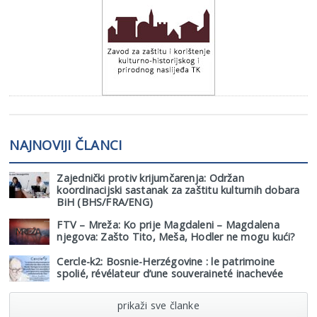
NAJNOVIJI ČLANCI
Zajednički protiv krijumčarenja: Održan
koordinacijski sastanak za zaštitu kulturnih dobara
BiH (BHS/FRA/ENG)
FTV – Mreža: Ko prije Magdaleni – Magdalena
njegova: Zašto Tito, Meša, Hodler ne mogu kući?
Cercle-k2: Bosnie-Herzégovine : le patrimoine
spolié, révélateur d’une souveraineté inachevée
prikaži sve članke