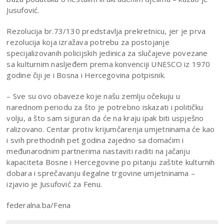
Jusufović.
Rezolucija br.73/130 predstavlja prekretnicu, jer je prva
rezolucija koja izražava potrebu za postojanje
specijalizovanih policijskih jedinica za slučajeve povezane
sa kulturnim nasljeđem prema konvenciji UNESCO iz 1970
godine čiji je i Bosna i Hercegovina potpisnik.
– Sve su ovo obaveze koje našu zemlju očekuju u
narednom periodu za što je potrebno iskazati i političku
volju, a što sam siguran da će na kraju ipak biti uspješno
ralizovano. Centar protiv krijumčarenja umjetninama će kao
i svih prethodnih pet godina zajedno sa domaćim i
međunarodnim partnerima nastaviti raditi na jačanju
kapaciteta Bosne i Hercegovine po pitanju zaštite kulturnih
dobara i sprečavanju ilegalne trgovine umjetninama –
izjavio je Jusufović za Fenu.
federalna.ba/Fena