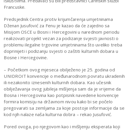
iskustvima. Predavači su bili predstavnici Carinskih službi
Francuske.
Predsjednik Centra protiv krijumčarenja umjetninama
Dženan Jusufović za Fenu je kazao da će zajedno sa
Misijom OSCE u Bosni i Hercegovini u narednom periodu
realizovati projekt vezan za podizanje svjesti javnosti o
problemu ilegalne trgovine umjetninama što uveliko treba
doprinijeti i podizanju svjesti o zaštiti kulturnih dobara u
Bosne i Hercegovine.
– Početkom ovog mjeseca obilježeno je 25. godina od
UNIDROIT konvencije o međunarodnom povratu ukradenih
ili nezakonito iznesenih kulturnih dobara. Kao učesnik
obilježavanja ovog jubileja mišljenja sam da je vrijeme da
Bosna i Hercegovina kao potpisnik navedene konvencije
formira komisiju na državnom nivou kako bi se počelo
pregovarati sa zemljama za koje postoje informacije da se
kod njih nalaze naša kulturna dobra – rekao Jusufović.
Pored ovoga, po njegovom kao i mišljenju eksperata koji