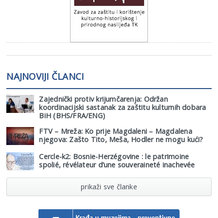
NAJNOVIJI ČLANCI
Zajednički protiv krijumčarenja: Održan
koordinacijski sastanak za zaštitu kulturnih dobara
BiH (BHS/FRA/ENG)
FTV – Mreža: Ko prije Magdaleni – Magdalena
njegova: Zašto Tito, Meša, Hodler ne mogu kući?
Cercle-k2: Bosnie-Herzégovine : le patrimoine
spolié, révélateur d’une souveraineté inachevée
prikaži sve članke