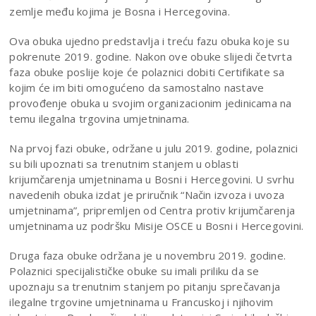
zemlje među kojima je Bosna i Hercegovina.
Ova obuka ujedno predstavlja i treću fazu obuka koje su
pokrenute 2019. godine. Nakon ove obuke slijedi četvrta
faza obuke poslije koje će polaznici dobiti Certifikate sa
kojim će im biti omogućeno da samostalno nastave
provođenje obuka u svojim organizacionim jedinicama na
temu ilegalna trgovina umjetninama.
Na prvoj fazi obuke, održane u julu 2019. godine, polaznici
su bili upoznati sa trenutnim stanjem u oblasti
krijumčarenja umjetninama u Bosni i Hercegovini. U svrhu
navedenih obuka izdat je priručnik “Način izvoza i uvoza
umjetninama”, pripremljen od Centra protiv krijumčarenja
umjetninama uz podršku Misije OSCE u Bosni i Hercegovini.
Druga faza obuke održana je u novembru 2019. godine.
Polaznici specijalističke obuke su imali priliku da se
upoznaju sa trenutnim stanjem po pitanju sprečavanja
ilegalne trgovine umjetninama u Francuskoj i njihovim