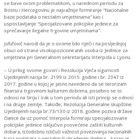
se bave ovom problematikom, u narednom periodu za
Bosnu i Hercegovinu je najvažnije formiranje “Nacionalne
baze podataka o nestalim umjetninama” kao i
uspostavljanje “Specijalizovane policijske jedinice za
sprečavanje ilegalne trgovine umjetninama”.
Jufufović navodi da je o ovome bilo riječi i na posljednjoj
obuci od strane visokopozicioniranih osoba iz Jedinice za
umjetnina pri Generalnom sekretarijatu Interpola u Lyonu.
– U prilog ovome govori i Rezolucija Vjeća sigurnosti
Ujedinjenih nacija br. 2199 iz 2015. godine i br. 2347 iz
2017. godine u kojoj je jasno navedeno da se terorizam
finansira trgovinom kulturnim dobrima, posebno se to
odnosi na Siriju i Irak u tom periodu ali isti princip se odnosi
i na druge zemlje. Takođe, Rezolucija Generalne skupštine
Ujedinjenih nacija br.73/130 iz 2018. godine poziva države
članice da uz pomoć Interpola formiraju specijalozovane
policijske jedinice isključivo posvećene zaštiti kulturnih
dobara, istodobno ističući važnost povezivanja nacionalnih
baza podataka o nestalim ili ukradenim djelima – kazao je