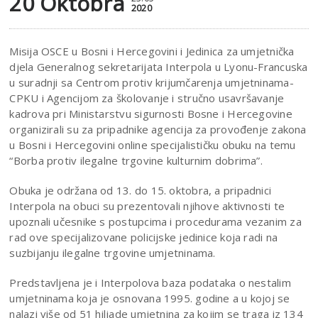
20 Oktobra
2020
Misija OSCE u Bosni i Hercegovini i Jedinica za umjetnička
djela Generalnog sekretarijata Interpola u Lyonu-Francuska
u suradnji sa Centrom protiv krijumčarenja umjetninama-
CPKU i Agencijom za školovanje i stručno usavršavanje
kadrova pri Ministarstvu sigurnosti Bosne i Hercegovine
organizirali su za pripadnike agencija za provođenje zakona
u Bosni i Hercegovini online specijalističku obuku na temu
“Borba protiv ilegalne trgovine kulturnim dobrima”.
Obuka je održana od 13. do 15. oktobra, a pripadnici
Interpola na obuci su prezentovali njihove aktivnosti te
upoznali učesnike s postupcima i procedurama vezanim za
rad ove specijalizovane policijske jedinice koja radi na
suzbijanju ilegalne trgovine umjetninama.
Predstavljena je i Interpolova baza podataka o nestalim
umjetninama koja je osnovana 1995. godine a u kojoj se
nalazi više od 51 hiljade umjetnina za kojim se traga iz 134