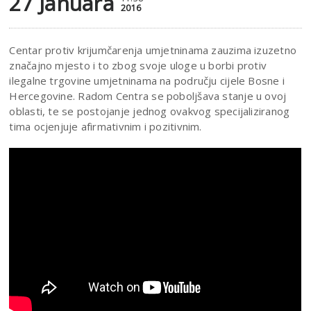
27 Januara
2016
Centar protiv krijumčarenja umjetninama zauzima izuzetno
značajno mjesto i to zbog svoje uloge u borbi protiv
ilegalne trgovine umjetninama na području cijele Bosne i
Hercegovine. Radom Centra se poboljšava stanje u ovoj
oblasti, te se postojanje jednog ovakvog specijaliziranog
tima ocjenjuje afirmativnim i pozitivnim.