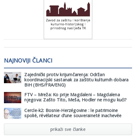
NAJNOVIJI ČLANCI
Zajednički protiv krijumčarenja: Održan
koordinacijski sastanak za zaštitu kulturnih dobara
BiH (BHS/FRA/ENG)
FTV – Mreža: Ko prije Magdaleni – Magdalena
njegova: Zašto Tito, Meša, Hodler ne mogu kući?
Cercle-k2: Bosnie-Herzégovine : le patrimoine
spolié, révélateur d’une souveraineté inachevée
prikaži sve članke