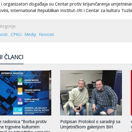
 i organizatori događaja su Centar protiv krijumčarenja umjetnin
ini, International Republikan Institut-IRI i Centar za kulturu Tuzla
egorije:
nosti
CPKU
Mediji
Novosti
I ČLANCI
e radionica “Borba protiv
Potpisan Protokol o saradnji sa
lne trgovine kulturnim
Umjetničkom galerijom BiH