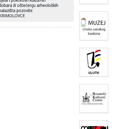
djela i pokretnih kulturnih
dobara ili oštećenju arheoloških
nalazišta pozovite
KRIMOLOVCE