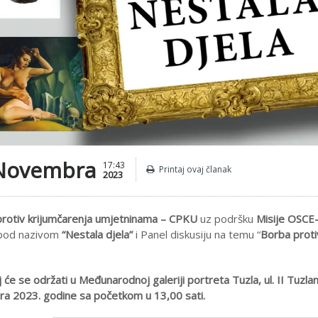
Novembra
17:43
Printaj ovaj članak
2023
protiv krijumčarenja umjetninama – CPKU
uz podršku
Misije OSCE-
 pod nazivom
“Nestala djela”
i Panel diskusiju na temu “
Borba proti
će se održati u Međunarodnoj galeriji portreta Tuzla, ul. II Tuzla
a 2023. godine sa početkom u 13,00 sati.