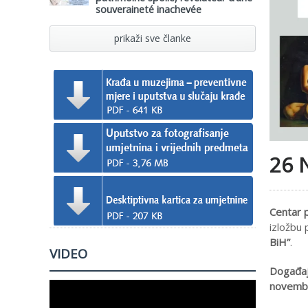
souveraineté inachevée
prikaži sve članke
26 
Centar 
izložbu
BiH”
.
VIDEO
Događaj 
novembr