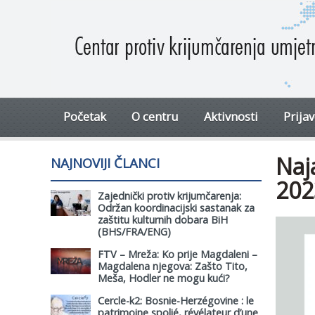
Početak
O centru
Aktivnosti
Prija
Naj
NAJNOVIJI ČLANCI
202
Zajednički protiv krijumčarenja:
Održan koordinacijski sastanak za
zaštitu kulturnih dobara BiH
(BHS/FRA/ENG)
FTV – Mreža: Ko prije Magdaleni –
Magdalena njegova: Zašto Tito,
Meša, Hodler ne mogu kući?
Cercle-k2: Bosnie-Herzégovine : le
patrimoine spolié, révélateur d’une