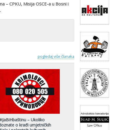
ama – CPKU, Misija OSCE-a u Bosni i
.
pogledaj više članaka
#iJaBiHbaštinu – Ukoliko
doznate o krađi umjetničkih