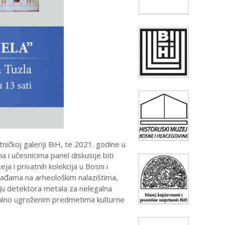
ičkoj galeriji BiH, te 2021. godine u
i učesnicima panel diskusije biti
ja i privatnih kolekcija u Bosni i
krađama na arheološkim nalazištima,
nju detektora metala za nelegalna
cijalno ugroženim predmetima kulturne