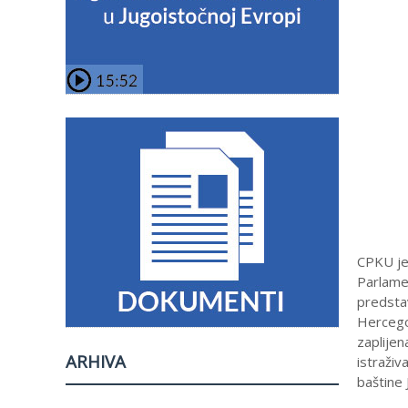
CPKU je 
Parlamen
predstav
Hercegov
zaplijen
ARHIVA
istraživ
baštine