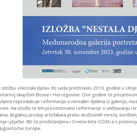
izložbu «Nestala djela» do sada predstavio 2016. godine u Umjetn
tarnoj skupštini Bosne i Hercegovine. Ove godine će posjetiocima 
ljene reprodukcije i informacije o nestalim djelima iz galerija, muze
ini. Na izložbi će biti prezentovane i informacije o uništavanju i 
ama, ilegalnoj prodaji artefakata preko društvenih mreža, korište
anja i pljačke. Bit će predstavljena i Crvena lista ICOM-a o poten
 Jugoistočne Evrope.