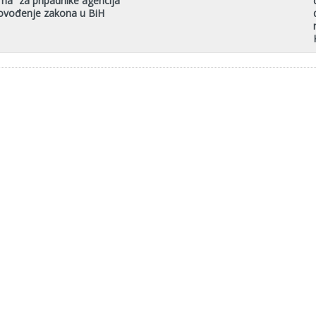
ma” za pripadnike agencija
ovođenje zakona u BiH