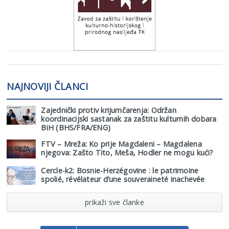
NAJNOVIJI ČLANCI
Zajednički protiv krijumčarenja: Održan
koordinacijski sastanak za zaštitu kulturnih dobara
BiH (BHS/FRA/ENG)
FTV – Mreža: Ko prije Magdaleni – Magdalena
njegova: Zašto Tito, Meša, Hodler ne mogu kući?
Cercle-k2: Bosnie-Herzégovine : le patrimoine
spolié, révélateur d’une souveraineté inachevée
prikaži sve članke