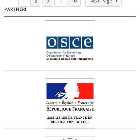
1
2
3
…
10
Next Page
PARTNERI