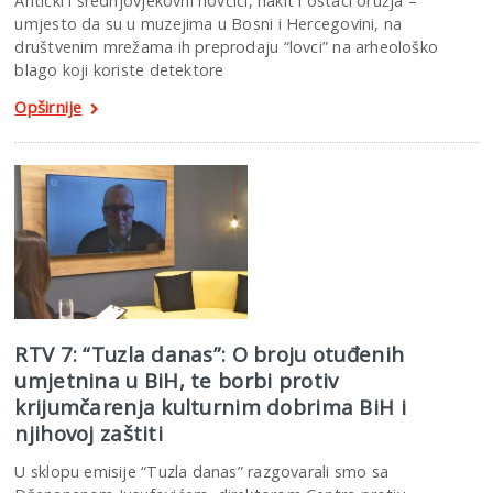
Antički i srednjovjekovni novčići, nakit i ostaci oružja –
umjesto da su u muzejima u Bosni i Hercegovini, na
društvenim mrežama ih preprodaju “lovci” na arheološko
blago koji koriste detektore
Opširnije
RTV 7: “Tuzla danas”: O broju otuđenih
umjetnina u BiH, te borbi protiv
krijumčarenja kulturnim dobrima BiH i
njihovoj zaštiti
U sklopu emisije “Tuzla danas” razgovarali smo sa