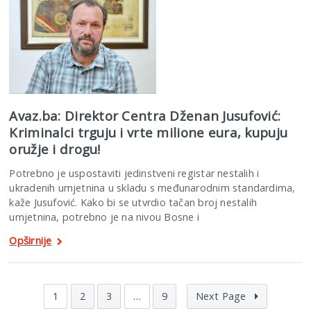
Avaz.ba: Direktor Centra Dženan Jusufović:
Kriminalci trguju i vrte milione eura, kupuju
oružje i drogu!
Potrebno je uspostaviti jedinstveni registar nestalih i
ukradenih umjetnina u skladu s međunarodnim standardima,
kaže Jusufović. Kako bi se utvrdio tačan broj nestalih
umjetnina, potrebno je na nivou Bosne i
Opširnije
1
2
3
…
9
Next Page