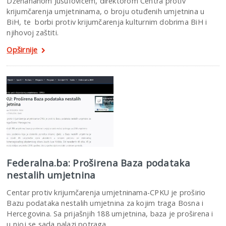
Dženananom Jusufovićem, direktorom Centra protiv
krijumčarenja umjetninama, o broju otuđenih umjetnina u
BiH, te borbi protiv krijumčarenja kulturnim dobrima BiH i
njihovoj zaštiti.
Opširnije
Federalna.ba: Proširena Baza podataka
nestalih umjetnina
Centar protiv krijumčarenja umjetninama-CPKU je proširio
Bazu podataka nestalih umjetnina za kojim traga Bosna i
Hercegovina. Sa prijašnjih 188 umjetnina, baza je proširena i
u njoj se sada nalazi potraga