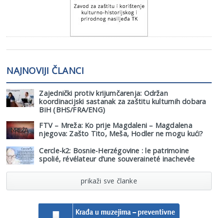
NAJNOVIJI ČLANCI
Zajednički protiv krijumčarenja: Održan
koordinacijski sastanak za zaštitu kulturnih dobara
BiH (BHS/FRA/ENG)
FTV – Mreža: Ko prije Magdaleni – Magdalena
njegova: Zašto Tito, Meša, Hodler ne mogu kući?
Cercle-k2: Bosnie-Herzégovine : le patrimoine
spolié, révélateur d’une souveraineté inachevée
prikaži sve članke