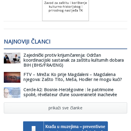
NAJNOVIJI ČLANCI
Zajednički protiv krijumčarenja: Održan
koordinacijski sastanak za zaštitu kulturnih dobara
BiH (BHS/FRA/ENG)
FTV – Mreža: Ko prije Magdaleni – Magdalena
njegova: Zašto Tito, Meša, Hodler ne mogu kući?
Cercle-k2: Bosnie-Herzégovine : le patrimoine
spolié, révélateur d’une souveraineté inachevée
prikaži sve članke